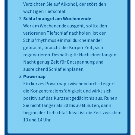
schlafen.
Verzichten Sie auf Alkohol, der stört den
schädliche Stoffwechselprodukte, die mit zur
wichtigen Tiefschlaf.
Hautalterung beitragen.
Schlafmangel am Wochenende
Wer am Wochenende ausgeht, sollte den
verlorenen Tiefschlaf nachholen. Ist der
Schlafrhythmus einmal durcheinander
gebracht, braucht der Körper Zeit, sich
regenerieren. Deshalb gilt: Nach einer langen
Nacht genug Zeit für Entspannung und
ausreichend Schlaf einplanen.
Powernap
Ein kurzes Powernap zwischendurch steigert
die Konzentrationsfähigkeit und wirkt sich
positiv auf das Kurzzeitgedächtnis aus. Ruhen
Sie nicht länger als 20 bis 30 Minuten, dann
beginn der Tiefschlaf. Ideal ist die Zeit zwischen
13 und 14 Uhr.